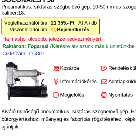
Pneumatikus, síktáras szögbelövő gép, 10-50mm-es szögek
kaliber:18.
Végfelhasználói ára:
21 355.- Ft
+ÁFA / db
Viszonteladói ára:
Bejelentkezés
Ha máshol olcsóbb, jelezze kedvezményért!
Raktáron: Fogarasi
(Kérésre átviszünk másik üzletünkbe 
Cikkszám: 115801
Kosárba
Rendeléskü
Információkérés
Adatlapküld
Megjelölés
Nyomtatás
Kiváló minőségű pneumatikus, síktáras szögbelövő gép. H
bútorgyártáshoz, műanyag és faborítás rögzítéséhez, képk
ajánljuk.