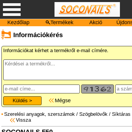
Kezdőlap
Termékek
Akció
Újdon
Információkérés
Információkat kérhet a termékről e-mail címére.
Mégse
Szerelési anyagok, szerszámok
/
Szögbelövők
/
Síktáras
Vissza
SOCONAILS F50