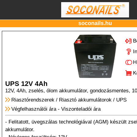
soconails.hu
B
I
H
K
UPS 12V 4Ah
12V, 4Ah, zselés, ólom akkumulátor, gondozásmentes, 
Riasztórendszerek
/
Riasztó akkumulátorok
/
UPS
Végfelhasználói ára
-
Viszonteladói ára
- Felitatott, üvegszálas technológiával (AGM) készült zse
akkumulátor.