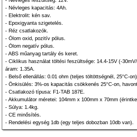
- Névleges feszültség: 12V.
- Névleges kapacitás: 4Ah.
- Elektrolit: kén sav.
- Epoxigyanta szigetelés.
- Réz csatlakozók.
- Ólom oxid, pozitív pólus.
- Ólom negatív pólus.
- ABS műanyag tartály és keret.
- Ciklikus használat töltési feszültsége: 14.4-15V (-30mV
áram: 1.35A.
- Belső ellenállás: 0.01 ohm (teljes töltöttségnél, 25°C-on)
- Önkisülés: 3%-os kapacitás csökkenés 25°C-on, havont
- Csatlakozó típusa: F1-TAB 187E.
- Akkumulátor méretei: 104mm x 100mm x 70mm (érintke
- Súlya: 1.4kg.
- CE minősítés.
- Rendelési egység 1db (egy teljes dobozban 10db van).